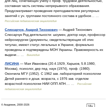
для лиц, сочетающих учебу с проф. трудовой деятельностью,
составная часть системы непрерывного образования.
Предусматривает проведение преподавателем регулярных
занятий с уч. группами постоянного состава в удобное… …
Российская педагогическая энциклопедия
Слюсарчук, Андрей Тихонович
— Андрей Тихонович
Слюсарчук Род деятельности: шоумен, доктор наук, профессор
нейрохирургии (документы, свидетельствующие об этих
титулах, имеют статус легальных в Украине, формально
проведены и подтверждены МОН Украины. Правомерность их
выдачи… …
Википедия
ЛИСИНА
— Мая Ивановна (20.4.1929, Харьков, 5.8.1980,
Москва), психолог, дер пед. наук (1974), проф. (1980).
Окончила МГУ (1952). С 1962 зав. лабораторией психологии
Детей раннего и дошк. возраста, с 1976 зав. отделом
возрастной психологии НИИ ОПП АПН.… …
Российская
педагогическая энциклопедия
© Академик, 2000-2026
18+