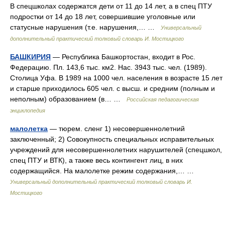
В спецшколах содержатся дети от 11 до 14 лет, а в спец ПТУ
подростки от 14 до 18 лет, совершившие уголовные или
статусные нарушения (т.е. нарушения,… …
Универсальный
дополнительный практический толковый словарь И. Мостицкого
БАШКИРИЯ
— Республика Башкортостан, входит в Рос.
Федерацию. Пл. 143,6 тыс. км2. Нас. 3943 тыс. чел. (1989).
Столица Уфа. В 1989 на 1000 чел. населения в возрасте 15 лет
и старше приходилось 605 чел. с высш. и средним (полным и
неполным) образованием (в… …
Российская педагогическая
энциклопедия
малолетка
— тюрем. сленг 1) несовершеннолетний
заключенный; 2) Совокупность специальных исправительных
учреждений для несовершеннолетних нарушителей (спецшкол,
спец ПТУ и ВТК), а также весь контингент лиц, в них
содержащийся. На малолетке режим содержания,… …
Универсальный дополнительный практический толковый словарь И.
Мостицкого